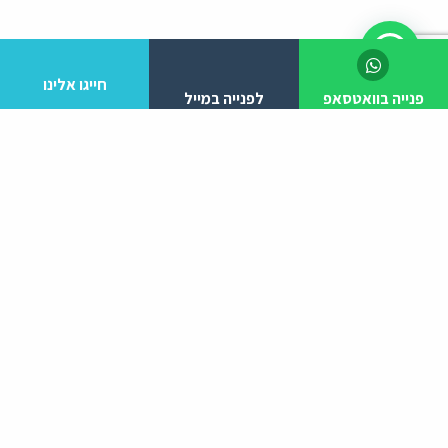
חייגו אלינו
פנייה בוואטסאפ
לפנייה במייל
לפרטים והזמנות מלא/י את הפרטים הבאים:
יצירת קשר
ניווט באתר
עמוד הבית
052-3807810
אודות
הפעילויות שלנו
tzlileyolam@gmail.com
מעגל מתופפים
סדנאות קצב
מופעי מוזיקה לילדים