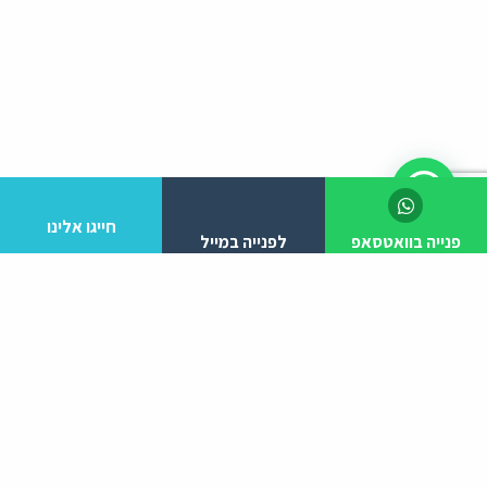
חייגו אלינו
פנייה בוואטסאפ
לפנייה במייל
Frequently Asked Questions
1
מהו המופע "קול אחד" ומה מייחד אותו