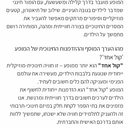
המופע מועבר בדרך קלילה ומשעשעת, עם הומור חינני
שמדבר לילדים בגובה העיניים. שילוב של תיאטרון, קטעים
מוזיקליים וסיפורים מרתקים מאפשר להעביר את
המסרים החינוכיים בצורה חווייתית ומהנה, המותירה רושם
מתמשך על הילדים.
מהו הערך המוסף וההזדמנות החינוכית של המופע
'קול אחד'?
"קול אחד"
הוא יותר ממופע – זו חוויה חינוכית-מוזיקלית
ייחודית שנוגעת בלבבות הילדים, מעשירה את עולמם
הפנימי ומעניקה להם כלים חשובים לעתיד.
המופע "קול אחד" הוא הזדמנות ייחודית לחשוף את
הילדים לערכים חשובים בדרך חווייתית ומרגשת. אנו
מזמינים את בתי הספר לקחת חלק במיזם חינוכי-תרבותי
זה ולהעניק לתלמידים חוויה שלא ישכחו, שתמשיך ללוות
אותם בדרכם האישית והחברתית.