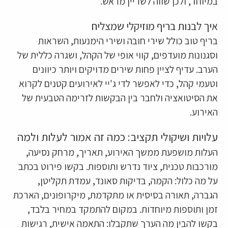
במיוחד, ולכן שווה לשריין מראש.
איך לבנות בריף מוזיקלי שמצליח
בריף טוב כולל שירי חובה ושירי הימנעות, השראות
וסגנונות מועדפים, קווי אופי של הקהל, ושגרה כללית של
הערב. עדיף לציין פחות שירים מדויקים ויותר כיוונים
וטעמי קהל, כדי לאפשר לדי ג'יי לאירועים קטנים לקרוא
את הסיטואציה ולחבר בין הבקשות לזרימה הטבעית של
האירוע.
עלויות ושיקולי תקציב: כמה זה אמור לעלות ולמה
העלות מושפעת ממשך האירוע, תאריך, מרחק נסיעה,
מורכבות טכנית, ציוד נדרש ותוספות. בקשו פירוט בכתב
על מה כלול: הקמה, בדיקות סאונד, עמדת תקליטן,
הגברה, תאורה בסיסית או מתקדמת, מיקרופונים, הארכת
זמן ותוספות מיוחדות. במקום להתמקד במחיר בלבד,
בקשו להבין מה הערך שתקבלו: התאמה אישית, רגישות