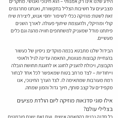
הידע שלנו אינו רק אמנותי – הוא חינוכי ואנושי. מחקרים
מצביעים על חשיבות הצליל בתקשורת, ואנחנו מתרגמים
זאת לשטח: מוזיקה ככלי לשיפור יחסי אנוש, ליצירת שיח
קולי ומוזיקלי, ולהעצמת שיתוף פעולה. לאורך השנים
פיתחנו מודל שמעניק למשתתפים חוויה מהנה וגם כלים
מעשיים.
הבידול שלנו מתבטא בכמה מוקדים: ניסיון של כעשור
בהנחיית קבוצות מגוונות, התאמה עדינה לגיל ולאופי
הקבוצה, ויכולת להעניק לחוגג או לחוגגת תחושת הובלה
וייחודיות – לצד מרחב בטוח שמאפשר לכל אחד לבחור
רמת מעורבות שמתאימה לו. לצד הערך החינוכי, אנו
מקפידים על קצב סוחף, חיוך גדול והמון שמחה.
אילו סוגי סדנאות מוזיקה ליום הולדת מציעים
בצלילי עולם?
כל סדנה נבנית בהתאמה אישית, ועם זאת ישנם פורמטים