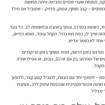
קט, פותחת שערי שמיים ומביאה איתה תחושת
ופים – קצב סוחף, עמוק, מדויק – שמוביל את הילד
ת, כשהוא במרכז, עטוף באהבה ובתשומת לב. כל צעד
זה שייך לו, כמה הוא גדול. הקהל עומד, מוחא כפיים,
 אחד לא נשאר אדיש.
ומרגש בזמן דרשה, מהיר וסוחף בזמן הריקודים.
המתופפים משתלבים ברגישות עם שאר האלמנטים של האירוע: בין אם זה DJ, נגנים, או אפילו שירה
הקהל.
ה – לתופף יחד עם הצוות, להוביל קטע קצר, ולהפוך
זו חגיגה אינטראקטיבית שנכנסת עמוק ללב, ונותנת
 מצליל.