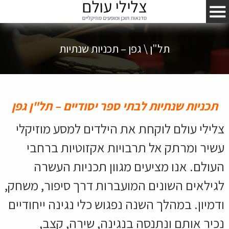
תל"ן \ גפן – תכניות שנתיות
תכניות שנתיות לבתי ספר יסודיים – תל"ן גפן
צלילי עולם לוקחת את הילדים למסע מוזיקלי
עשיר ומרתק אל תרבויות אקזוטיות ברחבי
העולם. אנו מציעים מגוון תכניות העשרה
לגילאים השונים המועברות דרך סיפור, משחק,
ודמיון. במהלך השנה נפגוש כלי נגינה ייחודיים
נכיר אותם ונתנסה בנגינה, שירה, קצב,