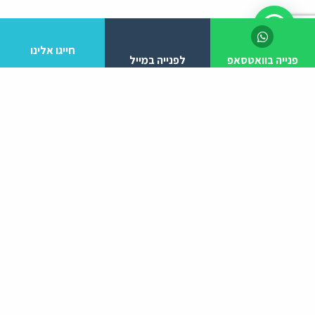
חייגו אלינו
פנייה בוואטסאפ
לפנייה במייל
לפרטים והזמנות מלא/י את הפרטים הבאים:
יצירת קשר
ניווט באתר
עמוד הבית
052-3807810
אודות
הפעילויות שלנו
tzlileyolam@gmail.com
מעגל מתופפים
סדנאות קצב