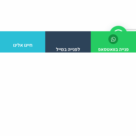
חייגו אלינו
פנייה בוואטסאפ
לפנייה במייל
לפרטים והזמנות מלא/י את הפרטים הבאים:
יצירת קשר
ניווט באתר
עמוד הבית
052-3807810
אודות
הפעילויות שלנו