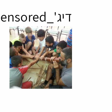
דיג'_censored