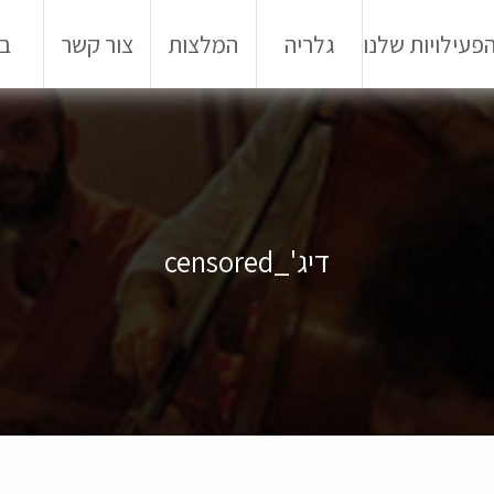
פעילויות שלנו
גלריה
המלצות
צור קשר
בל
דיג'_censored