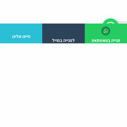
חייגו אלינו
פנייה בוואטסאפ
לפנייה במייל
לפרטים והזמנות מלא/י את הפרטים הבאים:
יצירת קשר
ניווט באתר
עמוד הבית
052-3807810
אודות
הפעילויות שלנו
tzlileyolam@gmail.com
מעגל מתופפים