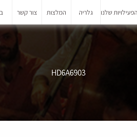
פעילויות שלנו
גלריה
המלצות
צור קשר
בל
HD6A6903